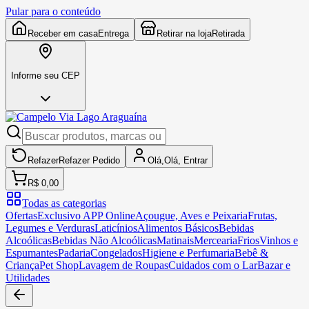
Pular para o conteúdo
Receber em casa
Entrega
Retirar na loja
Retirada
Informe seu CEP
Refazer
Refazer
Pedido
Olá,
Olá,
Entrar
R$ 0,00
Todas as categorias
Ofertas
Exclusivo APP Online
Açougue, Aves e Peixaria
Frutas,
Legumes e Verduras
Laticínios
Alimentos Básicos
Bebidas
Alcoólicas
Bebidas Não Alcoólicas
Matinais
Mercearia
Frios
Vinhos e
Espumantes
Padaria
Congelados
Higiene e Perfumaria
Bebê &
Criança
Pet Shop
Lavagem de Roupas
Cuidados com o Lar
Bazar e
Utilidades