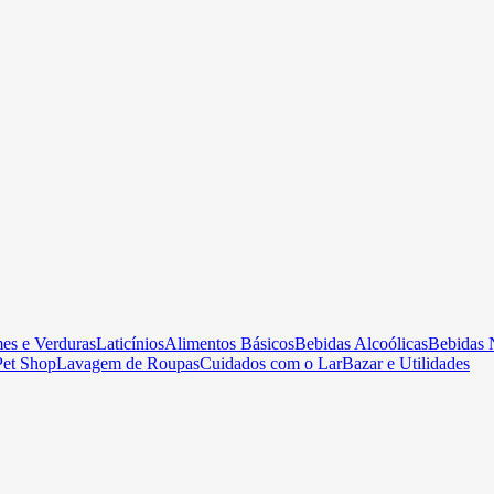
es e Verduras
Laticínios
Alimentos Básicos
Bebidas Alcoólicas
Bebidas 
Pet Shop
Lavagem de Roupas
Cuidados com o Lar
Bazar e Utilidades