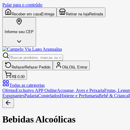
Pular para o conteúdo
Receber em casa
Entrega
Retirar na loja
Retirada
Informe seu CEP
Refazer
Refazer
Pedido
Olá,
Olá,
Entrar
R$ 0,00
Todas as categorias
Ofertas
Exclusivo APP Online
Açougue, Aves e Peixaria
Frutas, Legum
Espumantes
Padaria
Congelados
Higiene e Perfumaria
Bebê & Criança
Bebidas Alcoólicas