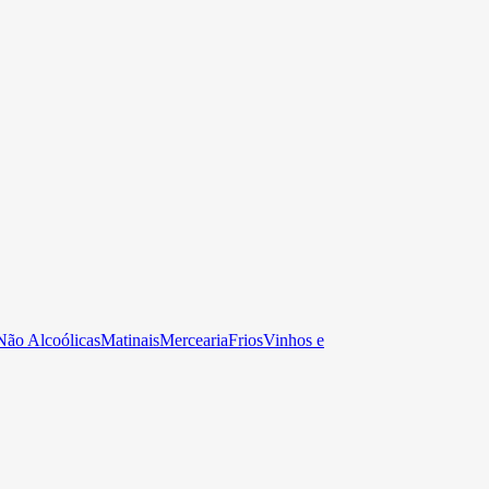
Não Alcoólicas
Matinais
Mercearia
Frios
Vinhos e