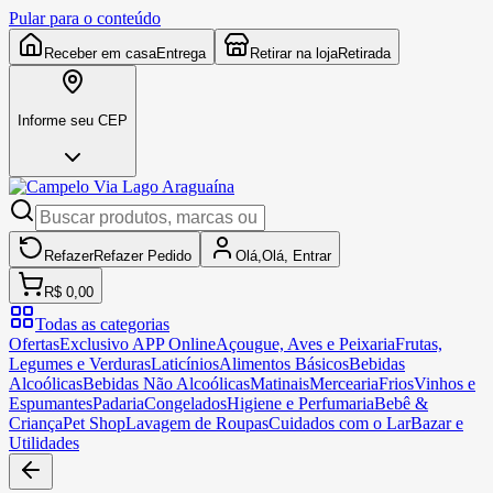
Pular para o conteúdo
Receber em casa
Entrega
Retirar na loja
Retirada
Informe seu CEP
Refazer
Refazer
Pedido
Olá,
Olá,
Entrar
R$ 0,00
Todas as categorias
Ofertas
Exclusivo APP Online
Açougue, Aves e Peixaria
Frutas,
Legumes e Verduras
Laticínios
Alimentos Básicos
Bebidas
Alcoólicas
Bebidas Não Alcoólicas
Matinais
Mercearia
Frios
Vinhos e
Espumantes
Padaria
Congelados
Higiene e Perfumaria
Bebê &
Criança
Pet Shop
Lavagem de Roupas
Cuidados com o Lar
Bazar e
Utilidades