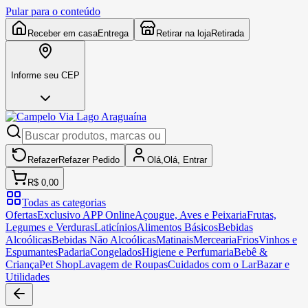
Pular para o conteúdo
Receber em casa
Entrega
Retirar na loja
Retirada
Informe seu CEP
Refazer
Refazer
Pedido
Olá,
Olá,
Entrar
R$ 0,00
Todas as categorias
Ofertas
Exclusivo APP Online
Açougue, Aves e Peixaria
Frutas,
Legumes e Verduras
Laticínios
Alimentos Básicos
Bebidas
Alcoólicas
Bebidas Não Alcoólicas
Matinais
Mercearia
Frios
Vinhos e
Espumantes
Padaria
Congelados
Higiene e Perfumaria
Bebê &
Criança
Pet Shop
Lavagem de Roupas
Cuidados com o Lar
Bazar e
Utilidades