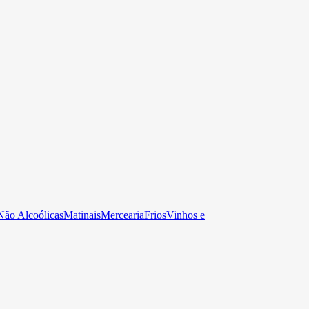
Não Alcoólicas
Matinais
Mercearia
Frios
Vinhos e