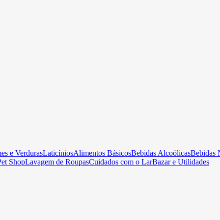
es e Verduras
Laticínios
Alimentos Básicos
Bebidas Alcoólicas
Bebidas 
Pet Shop
Lavagem de Roupas
Cuidados com o Lar
Bazar e Utilidades