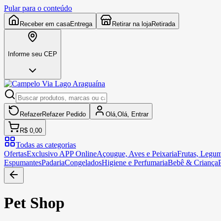
Pular para o conteúdo
Receber em casa
Entrega
Retirar na loja
Retirada
Informe seu CEP
Refazer
Refazer
Pedido
Olá,
Olá,
Entrar
R$ 0,00
Todas as categorias
Ofertas
Exclusivo APP Online
Açougue, Aves e Peixaria
Frutas, Legum
Espumantes
Padaria
Congelados
Higiene e Perfumaria
Bebê & Criança
Pet Shop