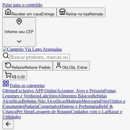
Pular para o conteúdo
Receber em casa
Entrega
Retirar na loja
Retirada
Informe seu CEP
Refazer
Refazer
Pedido
Olá,
Olá,
Entrar
R$ 0,00
Todas as categorias
Ofertas
Exclusivo APP Online
Açougue, Aves e Peixaria
Frutas,
Legumes e Verduras
Laticínios
Alimentos Básicos
Bebidas
Alcoólicas
Bebidas Não Alcoólicas
Matinais
Mercearia
Frios
Vinhos e
Espumantes
Padaria
Congelados
Higiene e Perfumaria
Bebê &
Criança
Pet Shop
Lavagem de Roupas
Cuidados com o Lar
Bazar e
Utilidades