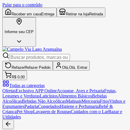
Pular para o conteúdo
Receber em casa
Entrega
Retirar na loja
Retirada
Informe seu CEP
Refazer
Refazer
Pedido
Olá,
Olá,
Entrar
R$ 0,00
Todas as categorias
Ofertas
Exclusivo APP Online
Açougue, Aves e Peixaria
Frutas,
Legumes e Verduras
Laticínios
Alimentos Básicos
Bebidas
Alcoólicas
Bebidas Não Alcoólicas
Matinais
Mercearia
Frios
Vinhos e
Espumantes
Padaria
Congelados
Higiene e Perfumaria
Bebê &
Criança
Pet Shop
Lavagem de Roupas
Cuidados com o Lar
Bazar e
Utilidades