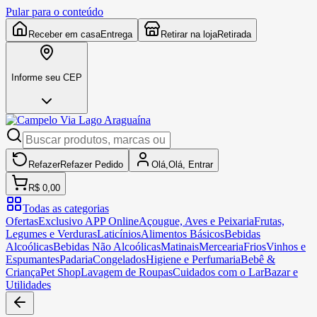
Pular para o conteúdo
Receber em casa
Entrega
Retirar na loja
Retirada
Informe seu CEP
Refazer
Refazer
Pedido
Olá,
Olá,
Entrar
R$ 0,00
Todas as categorias
Ofertas
Exclusivo APP Online
Açougue, Aves e Peixaria
Frutas,
Legumes e Verduras
Laticínios
Alimentos Básicos
Bebidas
Alcoólicas
Bebidas Não Alcoólicas
Matinais
Mercearia
Frios
Vinhos e
Espumantes
Padaria
Congelados
Higiene e Perfumaria
Bebê &
Criança
Pet Shop
Lavagem de Roupas
Cuidados com o Lar
Bazar e
Utilidades