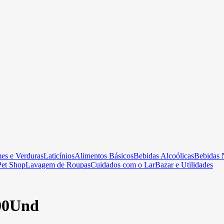
es e Verduras
Laticínios
Alimentos Básicos
Bebidas Alcoólicas
Bebidas 
Pet Shop
Lavagem de Roupas
Cuidados com o Lar
Bazar e Utilidades
00Und