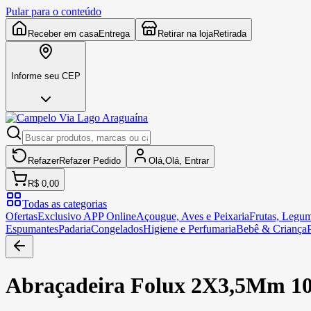
Pular para o conteúdo
Receber em casa
Entrega
Retirar na loja
Retirada
Informe seu CEP
Refazer
Refazer
Pedido
Olá,
Olá,
Entrar
R$ 0,00
Todas as categorias
Ofertas
Exclusivo APP Online
Açougue, Aves e Peixaria
Frutas, Legum
Espumantes
Padaria
Congelados
Higiene e Perfumaria
Bebê & Criança
Abraçadeira Folux 2X3,5Mm 1