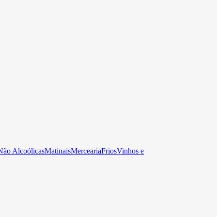
Não Alcoólicas
Matinais
Mercearia
Frios
Vinhos e