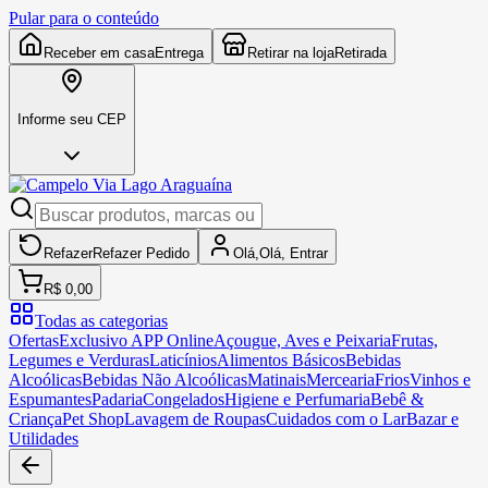
Pular para o conteúdo
Receber em casa
Entrega
Retirar na loja
Retirada
Informe seu CEP
Refazer
Refazer
Pedido
Olá,
Olá,
Entrar
R$ 0,00
Todas as categorias
Ofertas
Exclusivo APP Online
Açougue, Aves e Peixaria
Frutas,
Legumes e Verduras
Laticínios
Alimentos Básicos
Bebidas
Alcoólicas
Bebidas Não Alcoólicas
Matinais
Mercearia
Frios
Vinhos e
Espumantes
Padaria
Congelados
Higiene e Perfumaria
Bebê &
Criança
Pet Shop
Lavagem de Roupas
Cuidados com o Lar
Bazar e
Utilidades