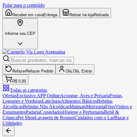
Pular para o conteúdo
Receber em casa
Entrega
Retirar na loja
Retirada
Informe seu CEP
Refazer
Refazer
Pedido
Olá,
Olá,
Entrar
R$ 0,00
Todas as categorias
Ofertas
Exclusivo APP Online
Açougue, Aves e Peixaria
Frutas,
Legumes e Verduras
Laticínios
Alimentos Básicos
Bebidas
Alcoólicas
Bebidas Não Alcoólicas
Matinais
Mercearia
Frios
Vinhos e
Espumantes
Padaria
Congelados
Higiene e Perfumaria
Bebê &
Criança
Pet Shop
Lavagem de Roupas
Cuidados com o Lar
Bazar e
Utilidades