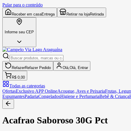
Pular para o conteúdo
Receber em casa
Entrega
Retirar na loja
Retirada
Informe seu CEP
Refazer
Refazer
Pedido
Olá,
Olá,
Entrar
R$ 0,00
Todas as categorias
Ofertas
Exclusivo APP Online
Açougue, Aves e Peixaria
Frutas, Legum
Espumantes
Padaria
Congelados
Higiene e Perfumaria
Bebê & Criança
Acafrao Saboroso 30G Pct