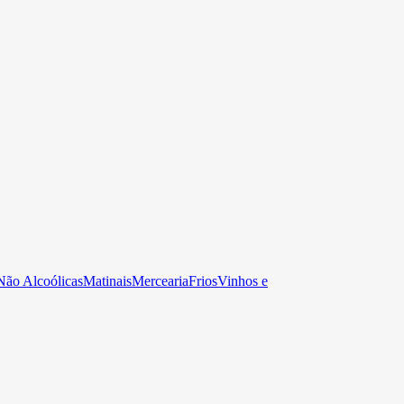
Não Alcoólicas
Matinais
Mercearia
Frios
Vinhos e