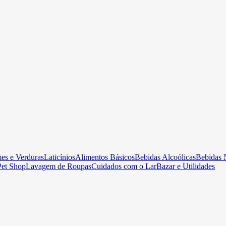
es e Verduras
Laticínios
Alimentos Básicos
Bebidas Alcoólicas
Bebidas 
Pet Shop
Lavagem de Roupas
Cuidados com o Lar
Bazar e Utilidades