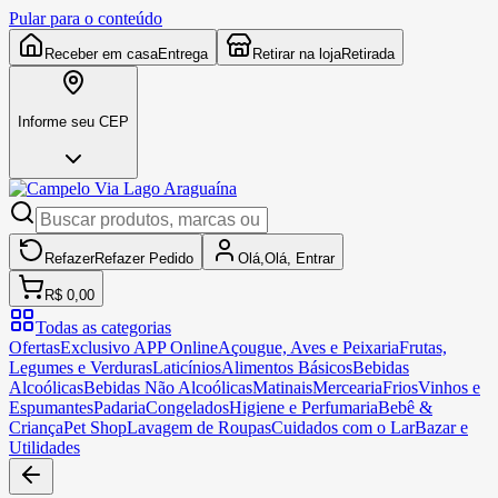
Pular para o conteúdo
Receber em casa
Entrega
Retirar na loja
Retirada
Informe seu CEP
Refazer
Refazer
Pedido
Olá,
Olá,
Entrar
R$ 0,00
Todas as categorias
Ofertas
Exclusivo APP Online
Açougue, Aves e Peixaria
Frutas,
Legumes e Verduras
Laticínios
Alimentos Básicos
Bebidas
Alcoólicas
Bebidas Não Alcoólicas
Matinais
Mercearia
Frios
Vinhos e
Espumantes
Padaria
Congelados
Higiene e Perfumaria
Bebê &
Criança
Pet Shop
Lavagem de Roupas
Cuidados com o Lar
Bazar e
Utilidades