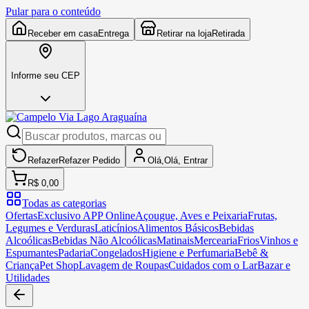
Pular para o conteúdo
Receber em casa
Entrega
Retirar na loja
Retirada
Informe seu CEP
Refazer
Refazer
Pedido
Olá,
Olá,
Entrar
R$ 0,00
Todas as categorias
Ofertas
Exclusivo APP Online
Açougue, Aves e Peixaria
Frutas,
Legumes e Verduras
Laticínios
Alimentos Básicos
Bebidas
Alcoólicas
Bebidas Não Alcoólicas
Matinais
Mercearia
Frios
Vinhos e
Espumantes
Padaria
Congelados
Higiene e Perfumaria
Bebê &
Criança
Pet Shop
Lavagem de Roupas
Cuidados com o Lar
Bazar e
Utilidades