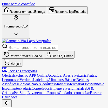
Pular para o conteúdo
Receber em casa
Entrega
Retirar na loja
Retirada
Informe seu CEP
Refazer
Refazer
Pedido
Olá,
Olá,
Entrar
R$ 0,00
Todas as categorias
Ofertas
Exclusivo APP Online
Açougue, Aves e Peixaria
Frutas,
Legumes e Verduras
Laticínios
Alimentos Básicos
Bebidas
Alcoólicas
Bebidas Não Alcoólicas
Matinais
Mercearia
Frios
Vinhos e
Espumantes
Padaria
Congelados
Higiene e Perfumaria
Bebê &
Criança
Pet Shop
Lavagem de Roupas
Cuidados com o Lar
Bazar e
Utilidades