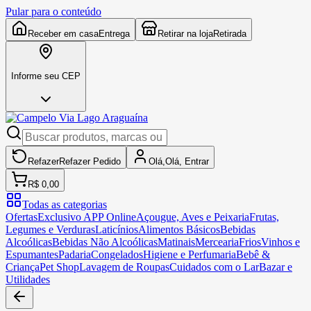
Pular para o conteúdo
Receber em casa
Entrega
Retirar na loja
Retirada
Informe seu CEP
Refazer
Refazer
Pedido
Olá,
Olá,
Entrar
R$ 0,00
Todas as categorias
Ofertas
Exclusivo APP Online
Açougue, Aves e Peixaria
Frutas,
Legumes e Verduras
Laticínios
Alimentos Básicos
Bebidas
Alcoólicas
Bebidas Não Alcoólicas
Matinais
Mercearia
Frios
Vinhos e
Espumantes
Padaria
Congelados
Higiene e Perfumaria
Bebê &
Criança
Pet Shop
Lavagem de Roupas
Cuidados com o Lar
Bazar e
Utilidades