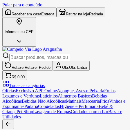
Pular para o conteúdo
Receber em casa
Entrega
Retirar na loja
Retirada
Informe seu CEP
Refazer
Refazer
Pedido
Olá,
Olá,
Entrar
R$ 0,00
Todas as categorias
Ofertas
Exclusivo APP Online
Açougue, Aves e Peixaria
Frutas,
Legumes e Verduras
Laticínios
Alimentos Básicos
Bebidas
Alcoólicas
Bebidas Não Alcoólicas
Matinais
Mercearia
Frios
Vinhos e
Espumantes
Padaria
Congelados
Higiene e Perfumaria
Bebê &
Criança
Pet Shop
Lavagem de Roupas
Cuidados com o Lar
Bazar e
Utilidades