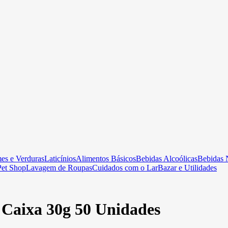
es e Verduras
Laticínios
Alimentos Básicos
Bebidas Alcoólicas
Bebidas 
Pet Shop
Lavagem de Roupas
Cuidados com o Lar
Bazar e Utilidades
 Caixa 30g 50 Unidades