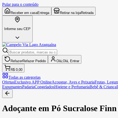
Pular para o conteúdo
Receber em casa
Entrega
Retirar na loja
Retirada
Informe seu CEP
Refazer
Refazer
Pedido
Olá,
Olá,
Entrar
R$ 0,00
Todas as categorias
Ofertas
Exclusivo APP Online
Açougue, Aves e Peixaria
Frutas, Legum
Espumantes
Padaria
Congelados
Higiene e Perfumaria
Bebê & Criança
Adoçante em Pó Sucralose Finn