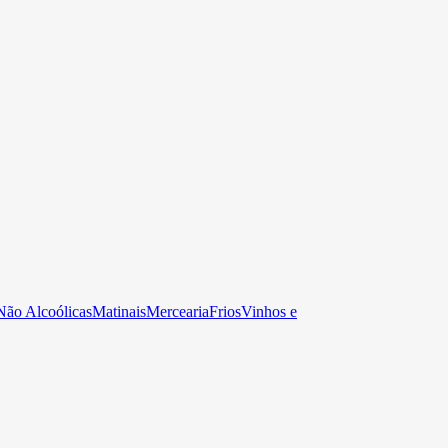
Não Alcoólicas
Matinais
Mercearia
Frios
Vinhos e