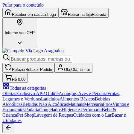
Pular para o conteúdo
Receber em casa
Entrega
Retirar na loja
Retirada
Informe seu CEP
Refazer
Refazer
Pedido
Olá,
Olá,
Entrar
R$ 0,00
Todas as categorias
Ofertas
Exclusivo APP Online
Açougue, Aves e Peixaria
Frutas,
Legumes e Verduras
Laticínios
Alimentos Básicos
Bebidas
Alcoólicas
Bebidas Não Alcoólicas
Matinais
Mercearia
Frios
Vinhos e
Espumantes
Padaria
Congelados
Higiene e Perfumaria
Bebê &
Criança
Pet Shop
Lavagem de Roupas
Cuidados com o Lar
Bazar e
Utilidades