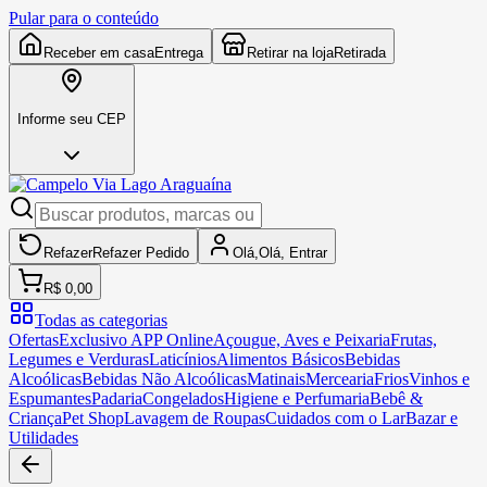
Pular para o conteúdo
Receber em casa
Entrega
Retirar na loja
Retirada
Informe seu CEP
Refazer
Refazer
Pedido
Olá,
Olá,
Entrar
R$ 0,00
Todas as categorias
Ofertas
Exclusivo APP Online
Açougue, Aves e Peixaria
Frutas,
Legumes e Verduras
Laticínios
Alimentos Básicos
Bebidas
Alcoólicas
Bebidas Não Alcoólicas
Matinais
Mercearia
Frios
Vinhos e
Espumantes
Padaria
Congelados
Higiene e Perfumaria
Bebê &
Criança
Pet Shop
Lavagem de Roupas
Cuidados com o Lar
Bazar e
Utilidades