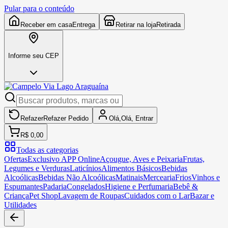
Pular para o conteúdo
Receber em casa
Entrega
Retirar na loja
Retirada
Informe seu CEP
Refazer
Refazer
Pedido
Olá,
Olá,
Entrar
R$ 0,00
Todas as categorias
Ofertas
Exclusivo APP Online
Açougue, Aves e Peixaria
Frutas,
Legumes e Verduras
Laticínios
Alimentos Básicos
Bebidas
Alcoólicas
Bebidas Não Alcoólicas
Matinais
Mercearia
Frios
Vinhos e
Espumantes
Padaria
Congelados
Higiene e Perfumaria
Bebê &
Criança
Pet Shop
Lavagem de Roupas
Cuidados com o Lar
Bazar e
Utilidades