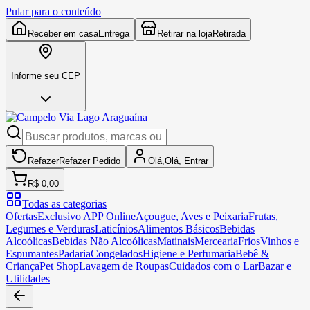
Pular para o conteúdo
Receber em casa
Entrega
Retirar na loja
Retirada
Informe seu CEP
Refazer
Refazer
Pedido
Olá,
Olá,
Entrar
R$ 0,00
Todas as categorias
Ofertas
Exclusivo APP Online
Açougue, Aves e Peixaria
Frutas,
Legumes e Verduras
Laticínios
Alimentos Básicos
Bebidas
Alcoólicas
Bebidas Não Alcoólicas
Matinais
Mercearia
Frios
Vinhos e
Espumantes
Padaria
Congelados
Higiene e Perfumaria
Bebê &
Criança
Pet Shop
Lavagem de Roupas
Cuidados com o Lar
Bazar e
Utilidades