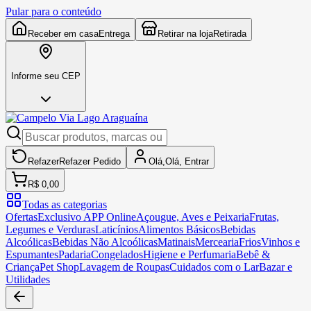
Pular para o conteúdo
Receber em casa
Entrega
Retirar na loja
Retirada
Informe seu CEP
Refazer
Refazer
Pedido
Olá,
Olá,
Entrar
R$ 0,00
Todas as categorias
Ofertas
Exclusivo APP Online
Açougue, Aves e Peixaria
Frutas,
Legumes e Verduras
Laticínios
Alimentos Básicos
Bebidas
Alcoólicas
Bebidas Não Alcoólicas
Matinais
Mercearia
Frios
Vinhos e
Espumantes
Padaria
Congelados
Higiene e Perfumaria
Bebê &
Criança
Pet Shop
Lavagem de Roupas
Cuidados com o Lar
Bazar e
Utilidades