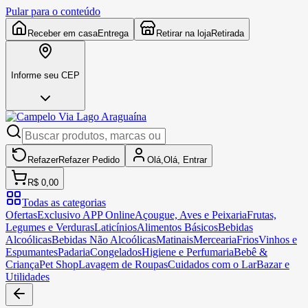
Pular para o conteúdo
Receber em casa
Entrega
Retirar na loja
Retirada
Informe seu CEP
Refazer
Refazer
Pedido
Olá,
Olá,
Entrar
R$ 0,00
Todas as categorias
Ofertas
Exclusivo APP Online
Açougue, Aves e Peixaria
Frutas,
Legumes e Verduras
Laticínios
Alimentos Básicos
Bebidas
Alcoólicas
Bebidas Não Alcoólicas
Matinais
Mercearia
Frios
Vinhos e
Espumantes
Padaria
Congelados
Higiene e Perfumaria
Bebê &
Criança
Pet Shop
Lavagem de Roupas
Cuidados com o Lar
Bazar e
Utilidades