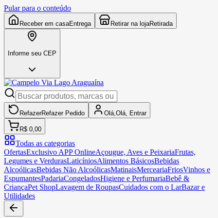
Pular para o conteúdo
Receber em casa
Entrega
Retirar na loja
Retirada
Informe seu CEP
Refazer
Refazer
Pedido
Olá,
Olá,
Entrar
R$ 0,00
Todas as categorias
Ofertas
Exclusivo APP Online
Açougue, Aves e Peixaria
Frutas,
Legumes e Verduras
Laticínios
Alimentos Básicos
Bebidas
Alcoólicas
Bebidas Não Alcoólicas
Matinais
Mercearia
Frios
Vinhos e
Espumantes
Padaria
Congelados
Higiene e Perfumaria
Bebê &
Criança
Pet Shop
Lavagem de Roupas
Cuidados com o Lar
Bazar e
Utilidades