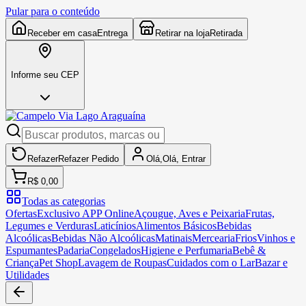
Pular para o conteúdo
Receber em casa
Entrega
Retirar na loja
Retirada
Informe seu CEP
Refazer
Refazer
Pedido
Olá,
Olá,
Entrar
R$ 0,00
Todas as categorias
Ofertas
Exclusivo APP Online
Açougue, Aves e Peixaria
Frutas,
Legumes e Verduras
Laticínios
Alimentos Básicos
Bebidas
Alcoólicas
Bebidas Não Alcoólicas
Matinais
Mercearia
Frios
Vinhos e
Espumantes
Padaria
Congelados
Higiene e Perfumaria
Bebê &
Criança
Pet Shop
Lavagem de Roupas
Cuidados com o Lar
Bazar e
Utilidades