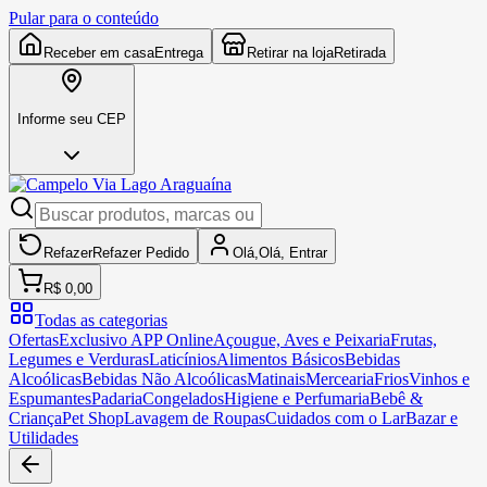
Pular para o conteúdo
Receber em casa
Entrega
Retirar na loja
Retirada
Informe seu CEP
Refazer
Refazer
Pedido
Olá,
Olá,
Entrar
R$ 0,00
Todas as categorias
Ofertas
Exclusivo APP Online
Açougue, Aves e Peixaria
Frutas,
Legumes e Verduras
Laticínios
Alimentos Básicos
Bebidas
Alcoólicas
Bebidas Não Alcoólicas
Matinais
Mercearia
Frios
Vinhos e
Espumantes
Padaria
Congelados
Higiene e Perfumaria
Bebê &
Criança
Pet Shop
Lavagem de Roupas
Cuidados com o Lar
Bazar e
Utilidades