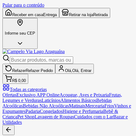
Pular para o conteúdo
Receber em casa
Entrega
Retirar na loja
Retirada
Informe seu CEP
Refazer
Refazer
Pedido
Olá,
Olá,
Entrar
R$ 0,00
Todas as categorias
Ofertas
Exclusivo APP Online
Açougue, Aves e Peixaria
Frutas,
Legumes e Verduras
Laticínios
Alimentos Básicos
Bebidas
Alcoólicas
Bebidas Não Alcoólicas
Matinais
Mercearia
Frios
Vinhos e
Espumantes
Padaria
Congelados
Higiene e Perfumaria
Bebê &
Criança
Pet Shop
Lavagem de Roupas
Cuidados com o Lar
Bazar e
Utilidades