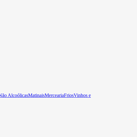
Não Alcoólicas
Matinais
Mercearia
Frios
Vinhos e