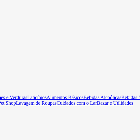
es e Verduras
Laticínios
Alimentos Básicos
Bebidas Alcoólicas
Bebidas 
Pet Shop
Lavagem de Roupas
Cuidados com o Lar
Bazar e Utilidades