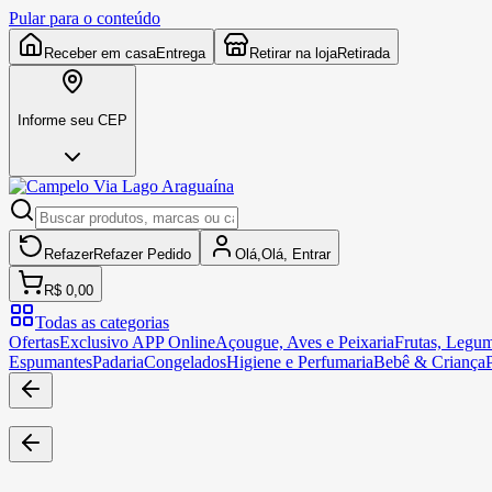
Pular para o conteúdo
Receber em casa
Entrega
Retirar na loja
Retirada
Informe seu CEP
Refazer
Refazer
Pedido
Olá,
Olá,
Entrar
R$ 0,00
Todas as categorias
Ofertas
Exclusivo APP Online
Açougue, Aves e Peixaria
Frutas, Legum
Espumantes
Padaria
Congelados
Higiene e Perfumaria
Bebê & Criança