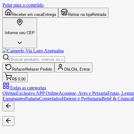
Pular para o conteúdo
Receber em casa
Entrega
Retirar na loja
Retirada
Informe seu CEP
Refazer
Refazer
Pedido
Olá,
Olá,
Entrar
R$ 0,00
Todas as categorias
Ofertas
Exclusivo APP Online
Açougue, Aves e Peixaria
Frutas, Legum
Espumantes
Padaria
Congelados
Higiene e Perfumaria
Bebê & Criança