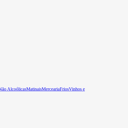
Não Alcoólicas
Matinais
Mercearia
Frios
Vinhos e