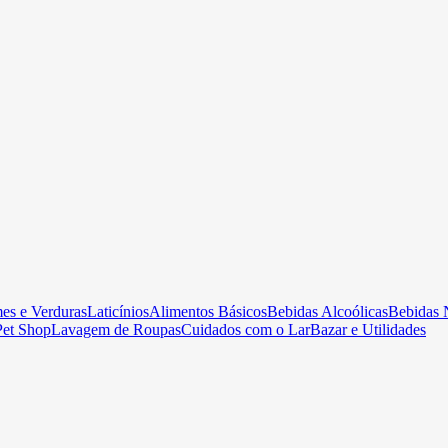
es e Verduras
Laticínios
Alimentos Básicos
Bebidas Alcoólicas
Bebidas 
Pet Shop
Lavagem de Roupas
Cuidados com o Lar
Bazar e Utilidades