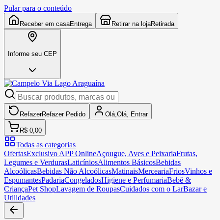
Pular para o conteúdo
Receber em casa
Entrega
Retirar na loja
Retirada
Informe seu CEP
Refazer
Refazer
Pedido
Olá,
Olá,
Entrar
R$ 0,00
Todas as categorias
Ofertas
Exclusivo APP Online
Açougue, Aves e Peixaria
Frutas,
Legumes e Verduras
Laticínios
Alimentos Básicos
Bebidas
Alcoólicas
Bebidas Não Alcoólicas
Matinais
Mercearia
Frios
Vinhos e
Espumantes
Padaria
Congelados
Higiene e Perfumaria
Bebê &
Criança
Pet Shop
Lavagem de Roupas
Cuidados com o Lar
Bazar e
Utilidades