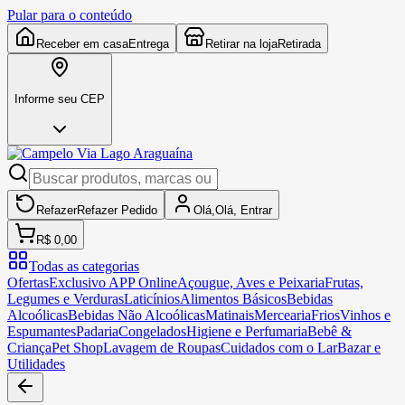
Pular para o conteúdo
Receber em casa
Entrega
Retirar na loja
Retirada
Informe seu CEP
Refazer
Refazer
Pedido
Olá,
Olá,
Entrar
R$ 0,00
Todas as categorias
Ofertas
Exclusivo APP Online
Açougue, Aves e Peixaria
Frutas,
Legumes e Verduras
Laticínios
Alimentos Básicos
Bebidas
Alcoólicas
Bebidas Não Alcoólicas
Matinais
Mercearia
Frios
Vinhos e
Espumantes
Padaria
Congelados
Higiene e Perfumaria
Bebê &
Criança
Pet Shop
Lavagem de Roupas
Cuidados com o Lar
Bazar e
Utilidades