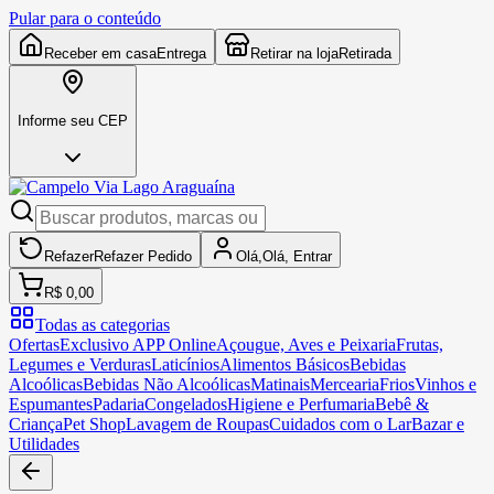
Pular para o conteúdo
Receber em casa
Entrega
Retirar na loja
Retirada
Informe seu CEP
Refazer
Refazer
Pedido
Olá,
Olá,
Entrar
R$ 0,00
Todas as categorias
Ofertas
Exclusivo APP Online
Açougue, Aves e Peixaria
Frutas,
Legumes e Verduras
Laticínios
Alimentos Básicos
Bebidas
Alcoólicas
Bebidas Não Alcoólicas
Matinais
Mercearia
Frios
Vinhos e
Espumantes
Padaria
Congelados
Higiene e Perfumaria
Bebê &
Criança
Pet Shop
Lavagem de Roupas
Cuidados com o Lar
Bazar e
Utilidades