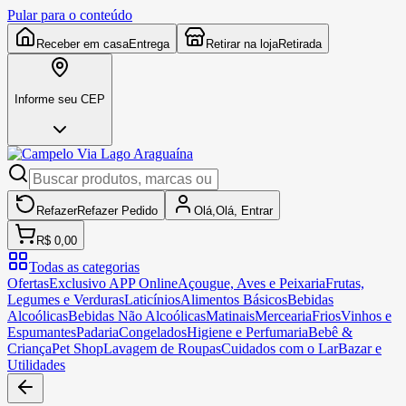
Pular para o conteúdo
Receber em casa
Entrega
Retirar na loja
Retirada
Informe seu CEP
Refazer
Refazer
Pedido
Olá,
Olá,
Entrar
R$ 0,00
Todas as categorias
Ofertas
Exclusivo APP Online
Açougue, Aves e Peixaria
Frutas,
Legumes e Verduras
Laticínios
Alimentos Básicos
Bebidas
Alcoólicas
Bebidas Não Alcoólicas
Matinais
Mercearia
Frios
Vinhos e
Espumantes
Padaria
Congelados
Higiene e Perfumaria
Bebê &
Criança
Pet Shop
Lavagem de Roupas
Cuidados com o Lar
Bazar e
Utilidades