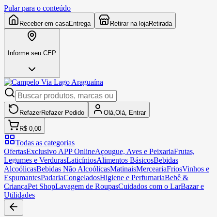
Pular para o conteúdo
Receber em casa
Entrega
Retirar na loja
Retirada
Informe seu CEP
Refazer
Refazer
Pedido
Olá,
Olá,
Entrar
R$ 0,00
Todas as categorias
Ofertas
Exclusivo APP Online
Açougue, Aves e Peixaria
Frutas,
Legumes e Verduras
Laticínios
Alimentos Básicos
Bebidas
Alcoólicas
Bebidas Não Alcoólicas
Matinais
Mercearia
Frios
Vinhos e
Espumantes
Padaria
Congelados
Higiene e Perfumaria
Bebê &
Criança
Pet Shop
Lavagem de Roupas
Cuidados com o Lar
Bazar e
Utilidades