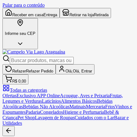
Pular para o conteúdo
Receber em casa
Entrega
Retirar na loja
Retirada
Informe seu CEP
Refazer
Refazer
Pedido
Olá,
Olá,
Entrar
R$ 0,00
Todas as categorias
Ofertas
Exclusivo APP Online
Açougue, Aves e Peixaria
Frutas,
Legumes e Verduras
Laticínios
Alimentos Básicos
Bebidas
Alcoólicas
Bebidas Não Alcoólicas
Matinais
Mercearia
Frios
Vinhos e
Espumantes
Padaria
Congelados
Higiene e Perfumaria
Bebê &
Criança
Pet Shop
Lavagem de Roupas
Cuidados com o Lar
Bazar e
Utilidades