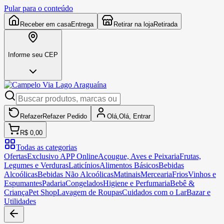
Pular para o conteúdo
Receber em casa
Entrega
Retirar na loja
Retirada
Informe seu CEP
Refazer
Refazer
Pedido
Olá,
Olá,
Entrar
R$ 0,00
Todas as categorias
Ofertas
Exclusivo APP Online
Açougue, Aves e Peixaria
Frutas,
Legumes e Verduras
Laticínios
Alimentos Básicos
Bebidas
Alcoólicas
Bebidas Não Alcoólicas
Matinais
Mercearia
Frios
Vinhos e
Espumantes
Padaria
Congelados
Higiene e Perfumaria
Bebê &
Criança
Pet Shop
Lavagem de Roupas
Cuidados com o Lar
Bazar e
Utilidades