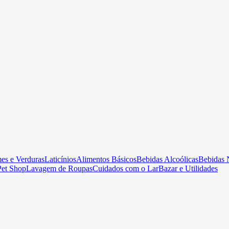
es e Verduras
Laticínios
Alimentos Básicos
Bebidas Alcoólicas
Bebidas 
Pet Shop
Lavagem de Roupas
Cuidados com o Lar
Bazar e Utilidades