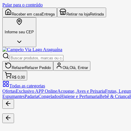
Pular para o conteúdo
Receber em casa
Entrega
Retirar na loja
Retirada
Informe seu CEP
Refazer
Refazer
Pedido
Olá,
Olá,
Entrar
R$ 0,00
Todas as categorias
Ofertas
Exclusivo APP Online
Açougue, Aves e Peixaria
Frutas, Legum
Espumantes
Padaria
Congelados
Higiene e Perfumaria
Bebê & Criança