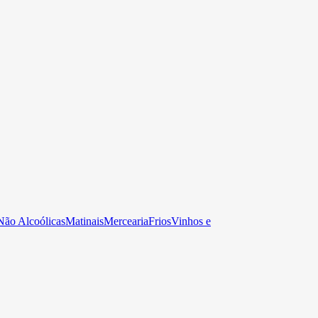
Não Alcoólicas
Matinais
Mercearia
Frios
Vinhos e