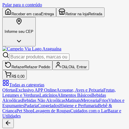
Pular para o conteúdo
Receber em casa
Entrega
Retirar na loja
Retirada
Informe seu CEP
Refazer
Refazer
Pedido
Olá,
Olá,
Entrar
R$ 0,00
Todas as categorias
Ofertas
Exclusivo APP Online
Açougue, Aves e Peixaria
Frutas,
Legumes e Verduras
Laticínios
Alimentos Básicos
Bebidas
Alcoólicas
Bebidas Não Alcoólicas
Matinais
Mercearia
Frios
Vinhos e
Espumantes
Padaria
Congelados
Higiene e Perfumaria
Bebê &
Criança
Pet Shop
Lavagem de Roupas
Cuidados com o Lar
Bazar e
Utilidades