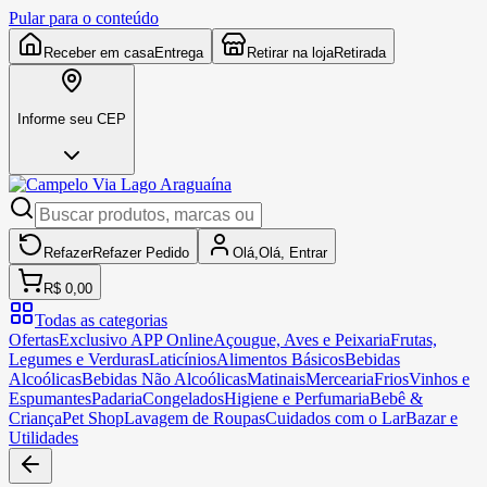
Pular para o conteúdo
Receber em casa
Entrega
Retirar na loja
Retirada
Informe seu CEP
Refazer
Refazer
Pedido
Olá,
Olá,
Entrar
R$ 0,00
Todas as categorias
Ofertas
Exclusivo APP Online
Açougue, Aves e Peixaria
Frutas,
Legumes e Verduras
Laticínios
Alimentos Básicos
Bebidas
Alcoólicas
Bebidas Não Alcoólicas
Matinais
Mercearia
Frios
Vinhos e
Espumantes
Padaria
Congelados
Higiene e Perfumaria
Bebê &
Criança
Pet Shop
Lavagem de Roupas
Cuidados com o Lar
Bazar e
Utilidades