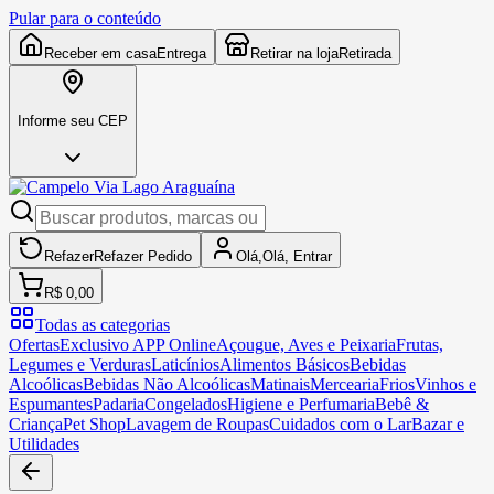
Pular para o conteúdo
Receber em casa
Entrega
Retirar na loja
Retirada
Informe seu CEP
Refazer
Refazer
Pedido
Olá,
Olá,
Entrar
R$ 0,00
Todas as categorias
Ofertas
Exclusivo APP Online
Açougue, Aves e Peixaria
Frutas,
Legumes e Verduras
Laticínios
Alimentos Básicos
Bebidas
Alcoólicas
Bebidas Não Alcoólicas
Matinais
Mercearia
Frios
Vinhos e
Espumantes
Padaria
Congelados
Higiene e Perfumaria
Bebê &
Criança
Pet Shop
Lavagem de Roupas
Cuidados com o Lar
Bazar e
Utilidades