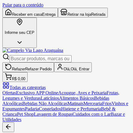
Pular para o conteúdo
Receber em casa
Entrega
Retirar na loja
Retirada
Informe seu CEP
Refazer
Refazer
Pedido
Olá,
Olá,
Entrar
R$ 0,00
Todas as categorias
Ofertas
Exclusivo APP Online
Açougue, Aves e Peixaria
Frutas,
Legumes e Verduras
Laticínios
Alimentos Básicos
Bebidas
Alcoólicas
Bebidas Não Alcoólicas
Matinais
Mercearia
Frios
Vinhos e
Espumantes
Padaria
Congelados
Higiene e Perfumaria
Bebê &
Criança
Pet Shop
Lavagem de Roupas
Cuidados com o Lar
Bazar e
Utilidades