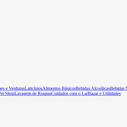
es e Verduras
Laticínios
Alimentos Básicos
Bebidas Alcoólicas
Bebidas 
Pet Shop
Lavagem de Roupas
Cuidados com o Lar
Bazar e Utilidades