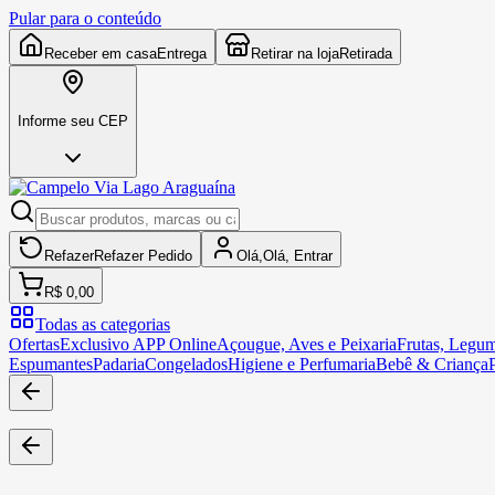
Pular para o conteúdo
Receber em casa
Entrega
Retirar na loja
Retirada
Informe seu CEP
Refazer
Refazer
Pedido
Olá,
Olá,
Entrar
R$ 0,00
Todas as categorias
Ofertas
Exclusivo APP Online
Açougue, Aves e Peixaria
Frutas, Legum
Espumantes
Padaria
Congelados
Higiene e Perfumaria
Bebê & Criança