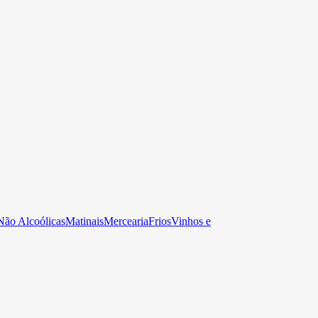
Não Alcoólicas
Matinais
Mercearia
Frios
Vinhos e