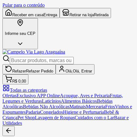
Pular para o conteúdo
Receber em casa
Entrega
Retirar na loja
Retirada
Informe seu CEP
Refazer
Refazer
Pedido
Olá,
Olá,
Entrar
R$ 0,00
Todas as categorias
Ofertas
Exclusivo APP Online
Açougue, Aves e Peixaria
Frutas,
Legumes e Verduras
Laticínios
Alimentos Básicos
Bebidas
Alcoólicas
Bebidas Não Alcoólicas
Matinais
Mercearia
Frios
Vinhos e
Espumantes
Padaria
Congelados
Higiene e Perfumaria
Bebê &
Criança
Pet Shop
Lavagem de Roupas
Cuidados com o Lar
Bazar e
Utilidades